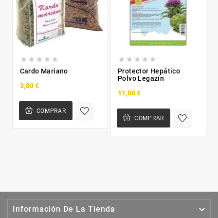










Cardo Mariano
Protector Hepático
Polvo Legazín
3,80 €
11,00 €
COMPRAR
COMPRAR

Información De La Tienda