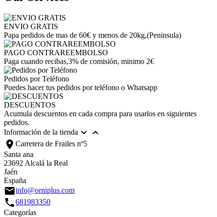
ENVIO GRATIS
Papa pedidos de mas de 60€ y menos de 20kg,(Peninsula)
PAGO CONTRAREEMBOLSO
Paga cuando recibas,3% de comisión, minimo 2€
Pedidos por Teléfono
Puedes hacer tus pedidos por teléfono o Whatsapp
DESCUENTOS
Acumula descuentos en cada compra para usarlos en siguientes
pedidos.


Información de la tienda
location_on
Carretera de Frailes nº5
Santa ana
23692 Alcalá la Real
Jaén
España
email
info@orniplus.com
call
681983350
Categorías