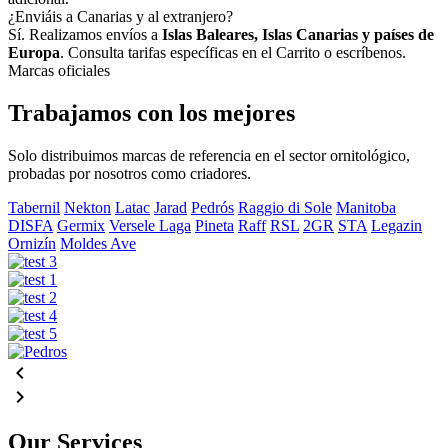
¿Enviáis a Canarias y al extranjero?
Sí. Realizamos envíos a
Islas Baleares, Islas Canarias y países de
Europa
. Consulta tarifas específicas en el Carrito o escríbenos.
Marcas oficiales
Trabajamos con los mejores
Solo distribuimos marcas de referencia en el sector ornitológico,
probadas por nosotros como criadores.
Tabernil
Nekton
Latac
Jarad
Pedrós
Raggio di Sole
Manitoba
DISFA
Germix
Versele Laga
Pineta
Raff
RSL
2GR
STA
Legazin
Ornizín
Moldes Ave


Our Services