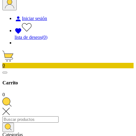

Iniciar sesión

lista de deseos
(
0
)
0
Carrito
0
Categorías