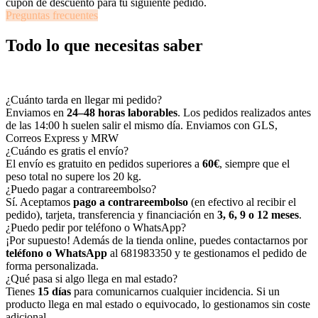
cupón de descuento para tu siguiente pedido.
Preguntas frecuentes
Todo lo que necesitas saber
Las dudas más habituales antes de hacer tu primer pedido.
¿Cuánto tarda en llegar mi pedido?
Enviamos en
24–48 horas laborables
. Los pedidos realizados antes
de las 14:00 h suelen salir el mismo día. Enviamos con GLS,
Correos Express y MRW
¿Cuándo es gratis el envío?
El envío es gratuito en pedidos superiores a
60€
, siempre que el
peso total no supere los 20 kg.
¿Puedo pagar a contrareembolso?
Sí. Aceptamos
pago a contrareembolso
(en efectivo al recibir el
pedido), tarjeta, transferencia y financiación en
3, 6, 9 o 12 meses
.
¿Puedo pedir por teléfono o WhatsApp?
¡Por supuesto! Además de la tienda online, puedes contactarnos por
teléfono o WhatsApp
al 681983350 y te gestionamos el pedido de
forma personalizada.
¿Qué pasa si algo llega en mal estado?
Tienes
15 días
para comunicarnos cualquier incidencia. Si un
producto llega en mal estado o equivocado, lo gestionamos sin coste
adicional.