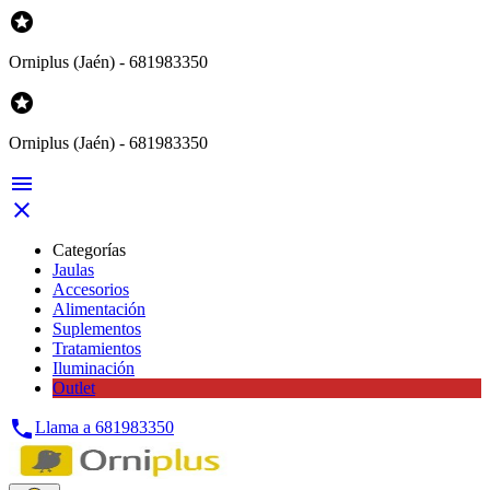

Orniplus (Jaén) - 681983350

Orniplus (Jaén) - 681983350


Categorías
Jaulas
Accesorios
Alimentación
Suplementos
Tratamientos
Iluminación
Outlet

Llama a
681983350