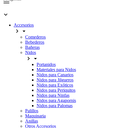

Accesorios


Comederos
Bebederos
Bañeras
Nidos


Portanidos
Materiales para Nidos
Nidos para Canarios
Nidos para Jilgueros
Nidos para Exóticos
Nidos para Periquitos
Nidos para Ninfas
Nidos para Agapornis
Nidos para Palomas
Palillos
Maquinaria
Anillas
Otros Accesorios