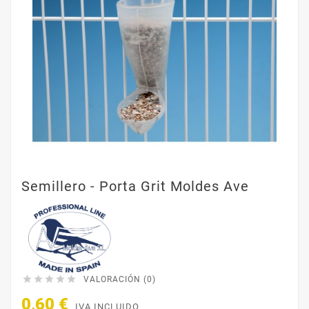
Semillero - Porta Grit Moldes Ave





VALORACIÓN (0)
0,60 €
IVA INCLUIDO