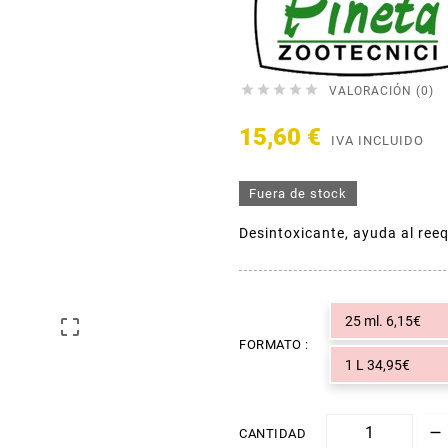





VALORACIÓN (0)
15,60 €
IVA INCLUIDO
Fuera de stock
Desintoxicante, ayuda al reeq
25 ml. 6,15€

FORMATO :
1 L 34,95€
CANTIDAD