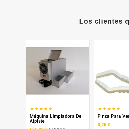
Los clientes 










Máquina Limpiadora De
Pinza Para Ve
Alpiste
0,25 €