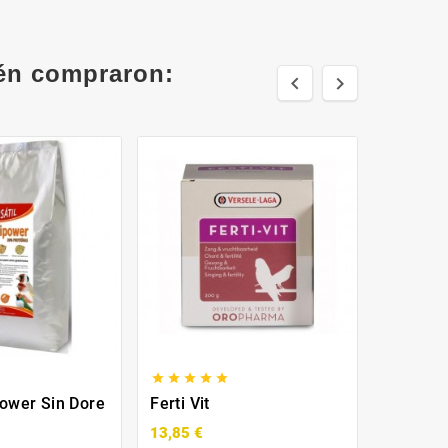
ién compraron:










power Sin Dore
Ferti Vit
Fertibol
13,85 €
8,90 €