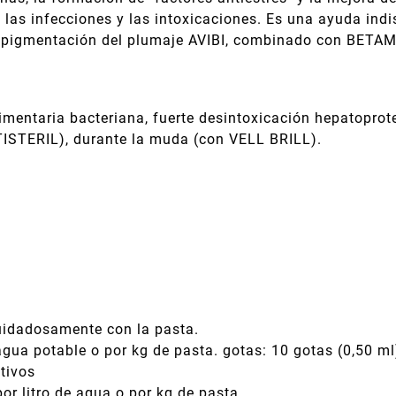
 las infecciones y las intoxicaciones. Es una ayuda indi
pigmentación del plumaje AVIBI, combinado con BETAM
limentaria bacteriana, fuerte desintoxicación hepatoprot
TISTERIL), durante la muda (con VELL BRILL).
uidadosamente con la pasta.
agua potable o por kg de pasta. gotas: 10 gotas (0,50 ml
utivos
or litro de agua o por kg de pasta.