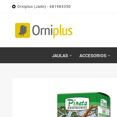

Orniplus (Jaén) - 681983350
JAULAS
ACCESORIOS