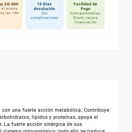
ga 24/48H
15 Días
Facilidad de
devolución
Pago
a el mismo
sta las 14H
Sin
Contrareembolso,
complicaciones
Bizum, tarjeta
Financiación
a con una fuerte acción metabólica. Contribuye
arbohidratos, lípidos y proteínas, apoya el
 La fuerte acción sinérgica de sus
el sistema inmunológico: todo ello se traduce