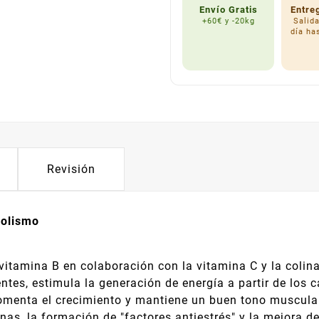
Envío Gratis
Entre
+60€ y -20kg
Salid
día ha
Revisión
bolismo
 vitamina B en colaboración con la vitamina C y la colin
ntes, estimula la generación de energía a partir de los c
menta el crecimiento y mantiene un buen tono muscular.
nas, la formación de "factores antiestrés" y la mejora d