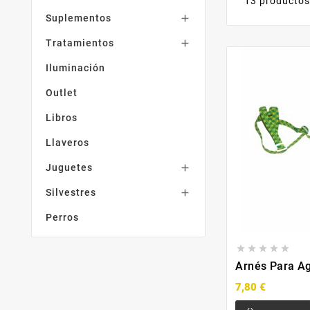
13 producto
Suplementos

Tratamientos

Iluminación
Outlet
Libros
Llaveros
Juguetes

Silvestres

Perros





Arnés Para A
7,80 €