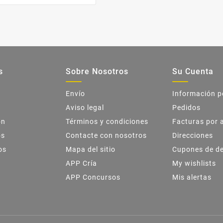
s
Sobre Nosotros
Su Cuenta
Envío
Información p
Aviso legal
Pedidos
ón
Términos y condiciones
Facturas por 
os
Contacte con nosotros
Direcciones
os
Mapa del sitio
Cupones de d
APP Cría
My wishlists
APP Concursos
Mis alertas