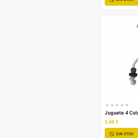





Juguete 4 Col
3,40 €
SIN STOK