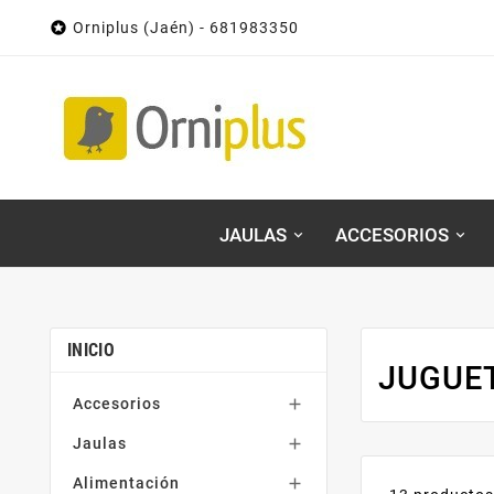

Orniplus (Jaén) - 681983350
JAULAS
ACCESORIOS
INICIO
JUGUE
Accesorios

Jaulas

Alimentación
