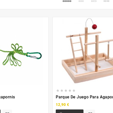
s





gapornis
Parque De Juego Para Agapo
12,90 €