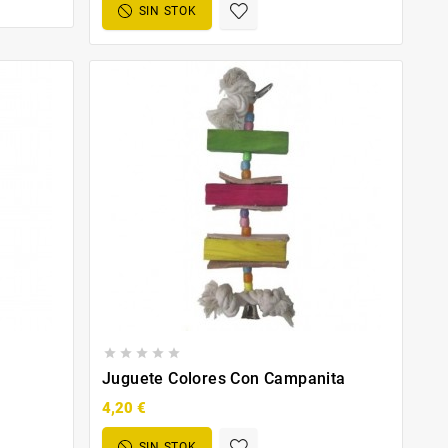
SIN STOK





Juguete Colores Con Campanita
4,20 €
SIN STOK