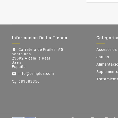
Información De La Tienda
Categoría
Carretera de Frailes nº5
Accesorios
location_on
Santa ana
Jaulas
23692 Alcalá la Real
Jaén
Alimentaci
España
Suplement
info@orniplus.com
email
Tratamient
681983350
call