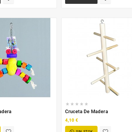





adera
Cruceta De Madera
4,10 €
SIN STOK