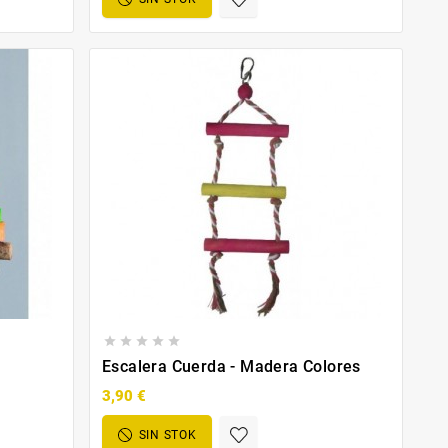





Escalera Cuerda - Madera Colores
3,90 €
SIN STOK