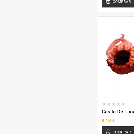
COMPRAR





Casita De Lan
9,10 €
COMPRAR