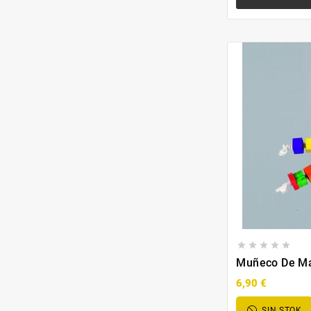





Muñeco De M
6,90 €
SIN STOK