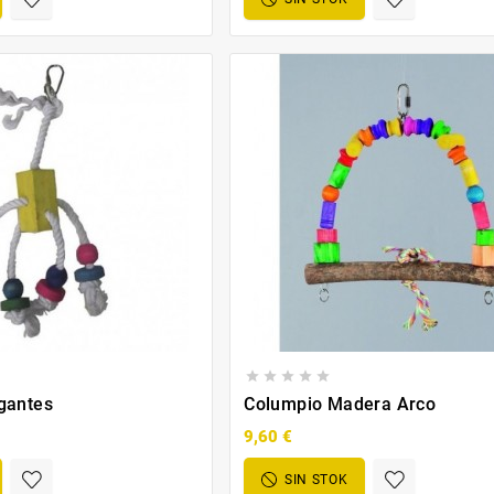





gantes
Columpio Madera Arco
9,60 €
SIN STOK