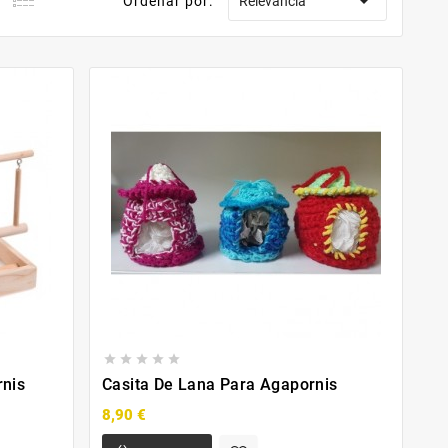

Ordenar por:
Relevancia





rnis
Casita De Lana Para Agapornis
8,90 €