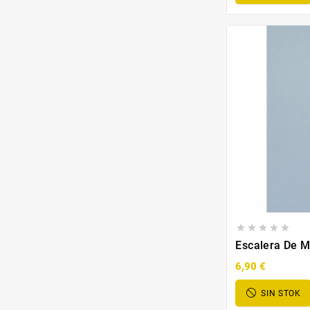





Escalera De 
6,90 €
SIN STOK