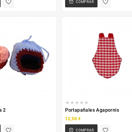
COMPRAR





a 2
Portapañales Agapornis
12,50 €
COMPRAR