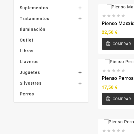
Suplementos






Tratamientos

Pienso Maxxid
Iluminación
22,50 €
Outlet
COMPRAR
Libros
Llaveros





Juguetes

Pienso Perro
Silvestres

17,50 €
Perros
COMPRAR




