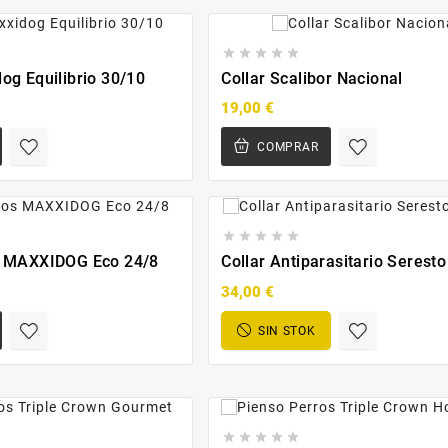





og Equilibrio 30/10
Collar Scalibor Nacional
19,00 €
COMPRAR





s MAXXIDOG Eco 24/8
Collar Antiparasitario Seresto
34,00 €
SIN STOK




