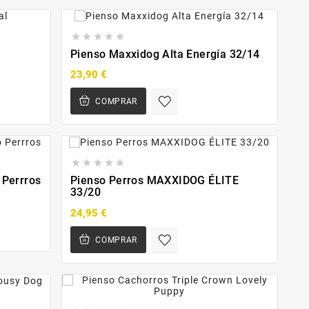





Pienso Maxxidog Alta Energía 32/14
23,90 €
COMPRAR





 Perrros
Pienso Perros MAXXIDOG ÉLITE
33/20
24,95 €
COMPRAR