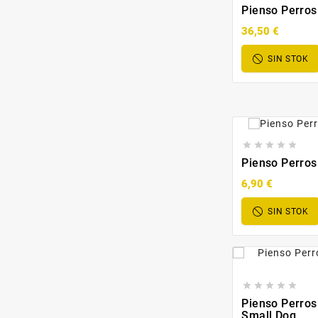
Pienso Perros
36,50 €
SIN STOK





Pienso Perros
6,90 €
SIN STOK





Pienso Perros
Small Dog