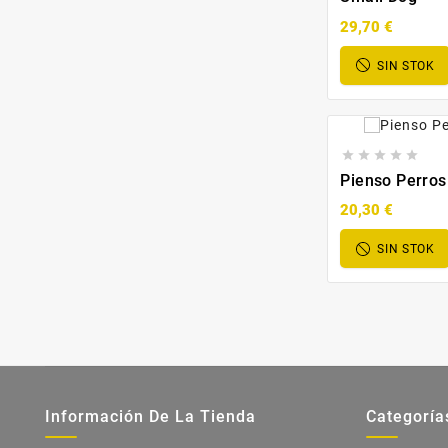
29,70 €
SIN STOK





Pienso Perros
20,30 €
SIN STOK
Información De La Tienda
Categoría