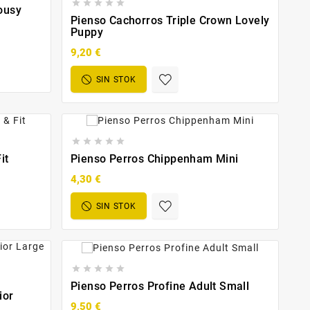





ousy
Pienso Cachorros Triple Crown Lovely
Puppy
9,20 €
SIN STOK





it
Pienso Perros Chippenham Mini
4,30 €
SIN STOK





Pienso Perros Profine Adult Small
ior
9,50 €