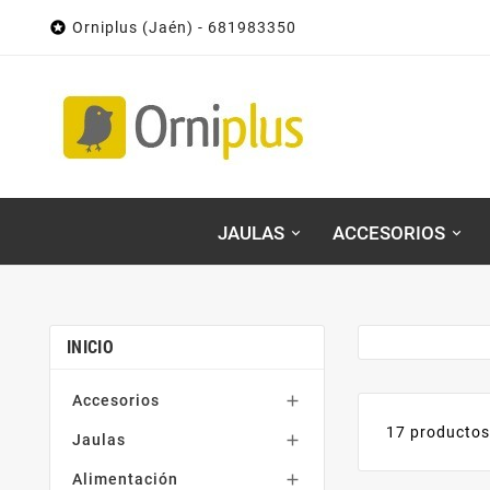

Orniplus (Jaén) - 681983350
JAULAS
ACCESORIOS
INICIO
Accesorios

17 producto
Jaulas

Alimentación
