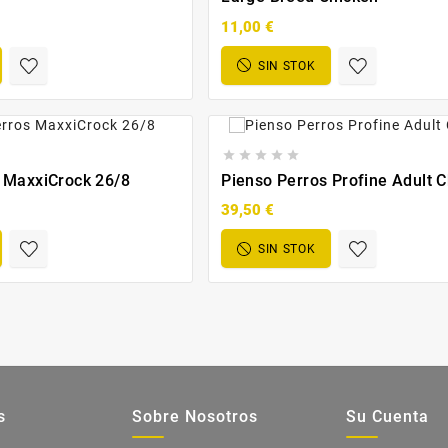
11,00 €
SIN STOK





 MaxxiCrock 26/8
Pienso Perros Profine Adult 
39,50 €
SIN STOK
s
Sobre Nosotros
Su Cuenta