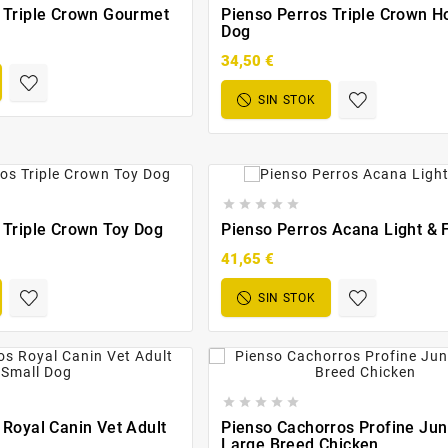
 Triple Crown Gourmet
Pienso Perros Triple Crown H
Dog
34,50 €
SIN STOK





 Triple Crown Toy Dog
Pienso Perros Acana Light & F
41,65 €
SIN STOK





 Royal Canin Vet Adult
Pienso Cachorros Profine Jun
Large Breed Chicken