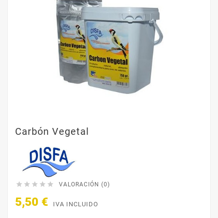
Carbón Vegetal





VALORACIÓN (0)
5,50 €
IVA INCLUIDO