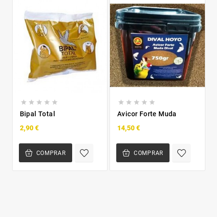










Bipal Total
Avicor Forte Muda
2,90 €
14,50 €
COMPRAR
COMPRAR