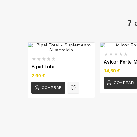
7 










Avicor Forte 
Bipal Total
14,50 €
2,90 €
COMPRAR
COMPRAR