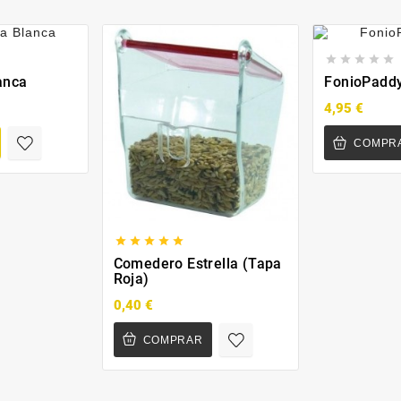





anca
FonioPadd
4,95 €
COMPR





Comedero Estrella (Tapa
Roja)
0,40 €
COMPRAR