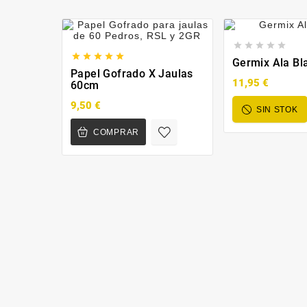










Germix Ala Bl
Papel Gofrado X Jaulas
11,95 €
60cm
9,50 €
SIN STOK
COMPRAR