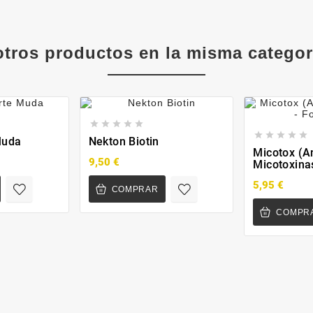
otros productos en la misma categor










Muda
Nekton Biotin
Micotox (A
9,50 €
Micotoxinas
5,95 €
COMPRAR
COMPR