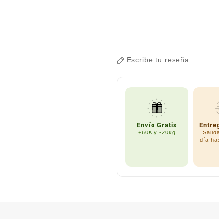
Escribe tu reseña
Envío Gratis
Entre
+60€ y -20kg
Salid
día ha