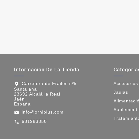
Información De La Tienda
Categoría
Carretera de Frailes nº5
Accesorios
location_on
Santa ana
Jaulas
23692 Alcalá la Real
Jaén
Alimentaci
España
Suplement
info@orniplus.com
email
Tratamient
681983350
call