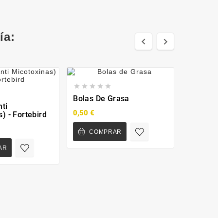
ía:







Bolas De Grasa
nti
0,50 €
) - Fortebird
COMPRAR
AR



Muda Vi
5,50 €