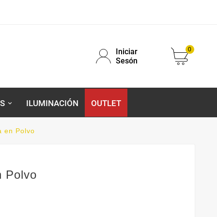
0
Iniciar
Sesón
S
ILUMINACIÓN
OUTLET
a en Polvo
n Polvo