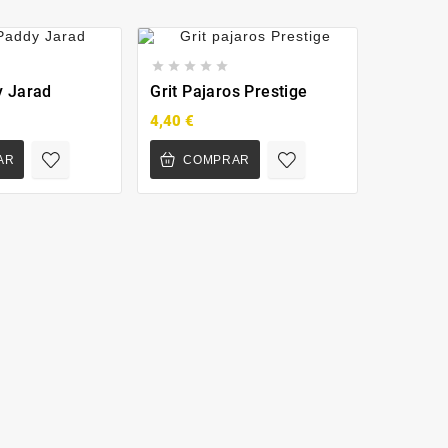








y Jarad
Grit Pajaros Prestige
Bolas D
4,40 €
0,50 €
AR
COMPRAR
COM