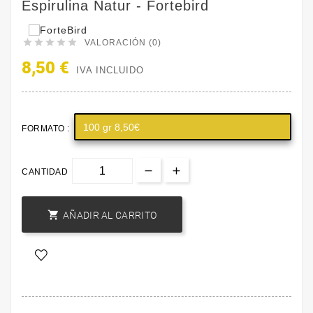
Espirulina Natur - Fortebird





VALORACIÓN (0)
8,50 €
IVA INCLUIDO
100 gr 8,50€
FORMATO :
CANTIDAD

AÑADIR AL CARRITO