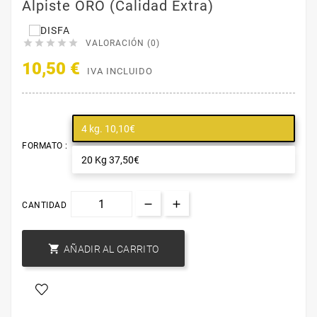
Alpiste ORO (Calidad Extra)





VALORACIÓN (0)
10,50 €
IVA INCLUIDO
4 kg. 10,10€
FORMATO :
20 Kg 37,50€
CANTIDAD

AÑADIR AL CARRITO