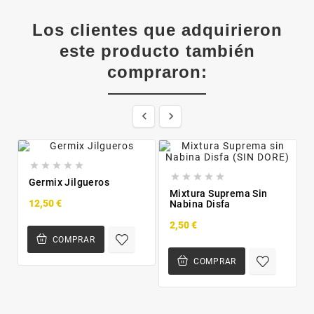
Los clientes que adquirieron
este producto también
compraron:












Germix Jilgueros
Mixtura Suprema Sin
12,50 €
Nabina Disfa
2,50 €
COMPRAR
COMPRAR