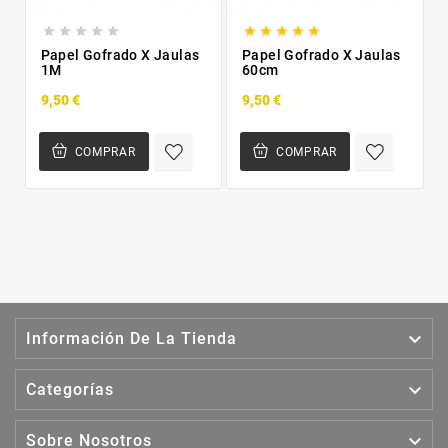










Papel Gofrado X Jaulas
Papel Gofrado X Jaulas
1M
60cm
9,50 €
9,50 €
COMPRAR
COMPRAR

Información De La Tienda

Categorías

Sobre Nosotros