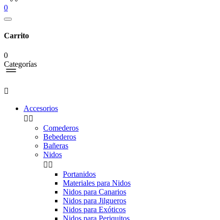
0
Carrito
0
Categorías

Accesorios


Comederos
Bebederos
Bañeras
Nidos


Portanidos
Materiales para Nidos
Nidos para Canarios
Nidos para Jilgueros
Nidos para Exóticos
Nidos para Periquitos