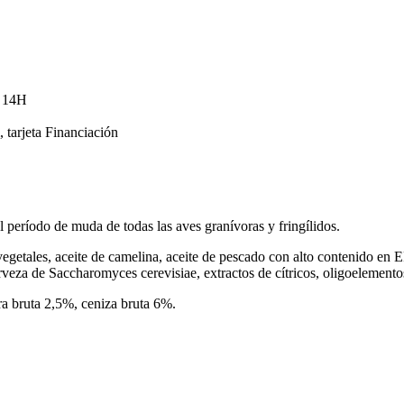
s 14H
tarjeta Financiación
íodo de muda de todas las aves granívoras y fringílidos.
egetales, aceite de camelina, aceite de pescado con alto contenid
rveza de Saccharomyces cerevisiae, extractos de cítricos, oligoelementos
bruta 2,5%, ceniza bruta 6%.