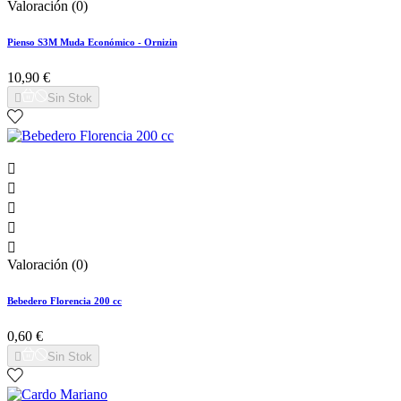
Valoración (0)
Pienso S3M Muda Económico - Ornizin
10,90 €

Sin Stok





Valoración (0)
Bebedero Florencia 200 cc
0,60 €

Sin Stok