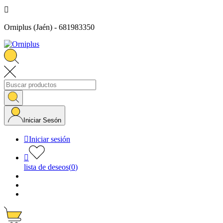

Orniplus (Jaén) - 681983350
Iniciar Sesón

Iniciar sesión

lista de deseos
(
0
)