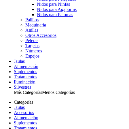
Nidos para Ninfas
Nidos para Agapornis
Nidos para Palomas
Palillos
Maquinaria
Anillas
Otros Accesorios
Peleras
Tarjetas
Números
Espejos
Jaulas
Alimentación
Suplementos
Tratamientos
Iluminación
Silvestres
Más Categorías
Menos Categorías
Categorías
Jaulas
Accesorios
Alimentación
Suplementos
Tratamientos