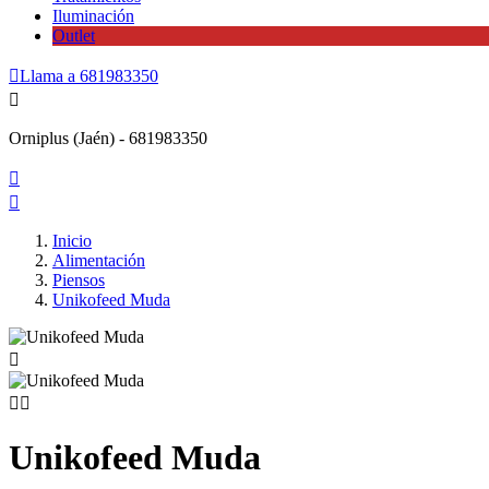
Iluminación
Outlet

Llama a
681983350

Orniplus (Jaén) - 681983350


Inicio
Alimentación
Piensos
Unikofeed Muda



Unikofeed Muda