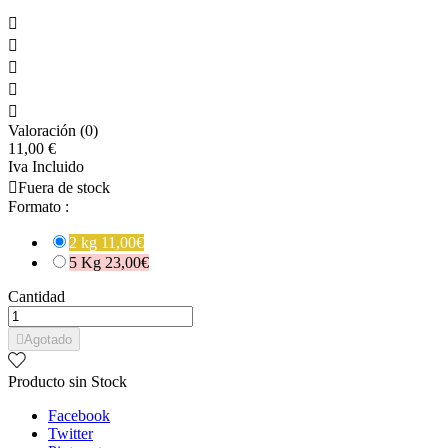





Valoración (0)
11,00 €
Iva Incluido

Fuera de stock
Formato :
2 kg 11,00€
5 Kg 23,00€
Cantidad

Agotado
Producto sin Stock
Facebook
Twitter