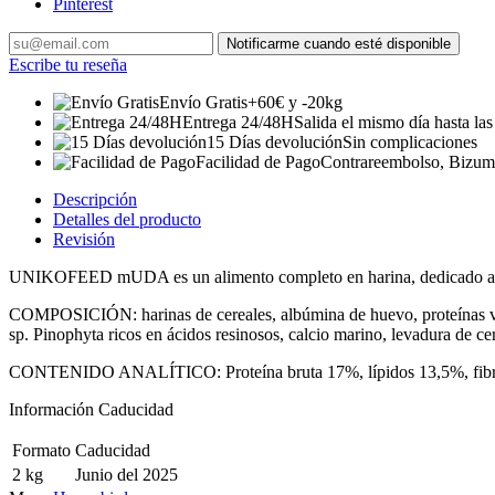
Pinterest
Notificarme cuando esté disponible
Escribe tu reseña
Envío Gratis
+60€ y -20kg
Entrega 24/48H
Salida el mismo día hasta la
15 Días devolución
Sin complicaciones
Facilidad de Pago
Contrareembolso, Bizum, 
Descripción
Detalles del producto
Revisión
UNIKOFEED mUDA es un alimento completo en harina, dedicado al per
COMPOSICIÓN: harinas de cereales, albúmina de huevo, proteínas v
sp. Pinophyta ricos en ácidos resinosos, calcio marino, levadura de ce
CONTENIDO ANALÍTICO: Proteína bruta 17%, lípidos 13,5%, fibra 
Información Caducidad
Formato
Caducidad
2 kg
Junio del 2025