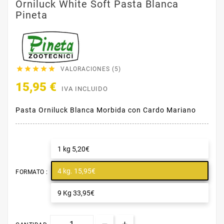
Orniluck White Soft Pasta Blanca
Pineta





VALORACIONES (5)
15,95 €
IVA INCLUIDO
Pasta Orniluck Blanca Morbida con Cardo Mariano
1 kg 5,20€
4 kg. 15,95€
FORMATO :
9 Kg 33,95€