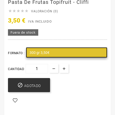
Pasta De Frutas Topifruit - Cliffi





VALORACIÓN (0)
3,50 €
IVA INCLUIDO
Fuera de stock
300 gr 3,50€
FORMATO :
CANTIDAD

AGOTADO