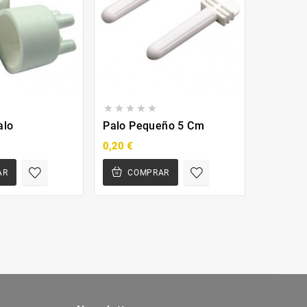








alo
Palo Pequeño 5 Cm
PERCHA
NATUR
0,20 €
5,00 €
AR
COMPRAR
CO