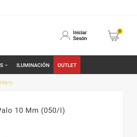
0
Iniciar
Sesón
S
ILUMINACIÓN
OUTLET
050/I)
Palo 10 Mm (050/I)