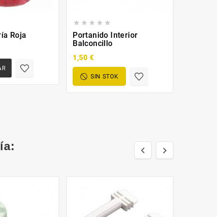








ría Roja
Portanido Interior
Pasta Pr
Balconcillo
Gourmet
1,50 €
10,65 €
AR
SIN STOK
SIN
ía:

