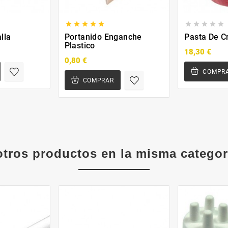










lla
Portanido Enganche
Pasta De C
Plastico
18,30 €
0,80 €
COMPR
COMPRAR
otros productos en la misma categor