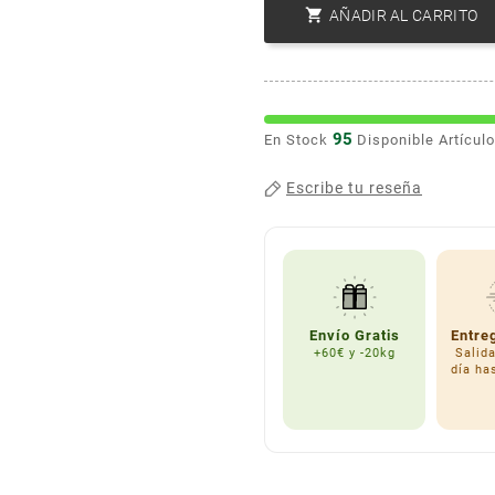

AÑADIR AL CARRITO
95
En Stock
Disponible Artícul
Escribe tu reseña
Envío Gratis
Entre
+60€ y -20kg
Salid
día ha