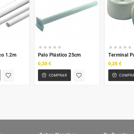










ico 1.2m
Palo Plástico 25cm
Terminal P
0,30 €
0,20 €
COMPRAR
COMPR