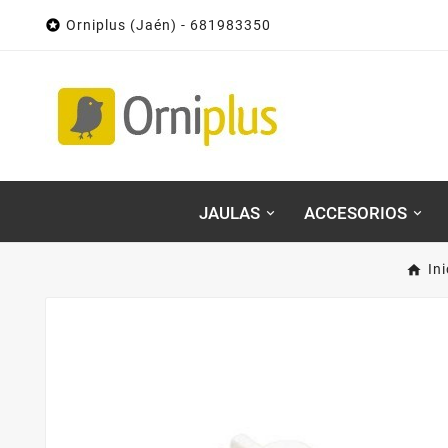

Orniplus (Jaén) - 681983350
JAULAS
ACCESORIOS
Ini