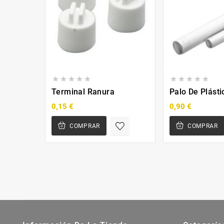










Terminal Ranura
Palo De Plást
0,15 €
0,90 €
COMPRAR
COMPRAR