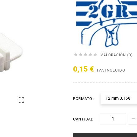





VALORACIÓN (0)
0,15 €
IVA INCLUIDO
12 mm 0,15€

FORMATO :
CANTIDAD