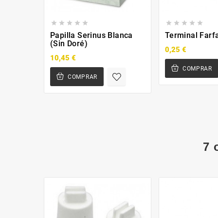










Papilla Serinus Blanca
Terminal Farfa
(Sin Doré)
0,25 €
10,45 €
COMPRAR
COMPRAR
7 