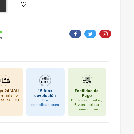
os
ga 24/48H
15 Días
Facilidad de
devolución
Pago
a el mismo
sta las 14H
Sin
Contrareembolso,
complicaciones
Bizum, tarjeta
Financiación