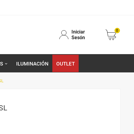
0
Iniciar
Sesón
S
ILUMINACIÓN
OUTLET
SL
SL