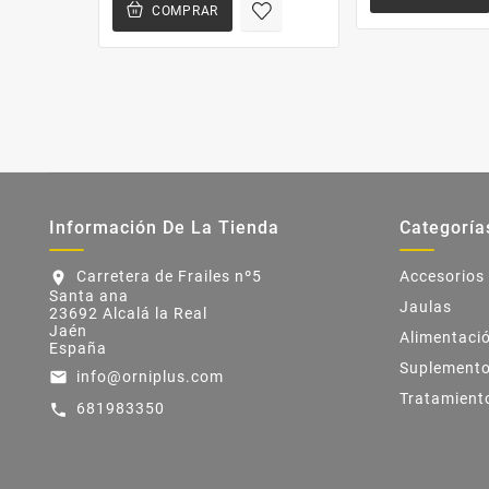
COMPRAR
Información De La Tienda
Categoría
Carretera de Frailes nº5
Accesorios
location_on
Santa ana
Jaulas
23692 Alcalá la Real
Jaén
Alimentaci
España
Suplement
info@orniplus.com
email
Tratamient
681983350
call