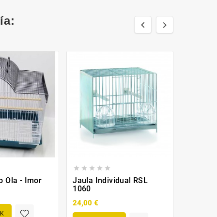
ía:










o Ola - Imor
Jaula Individual RSL
Jaula A
1060
18,90 €
24,00 €
OK
SIN