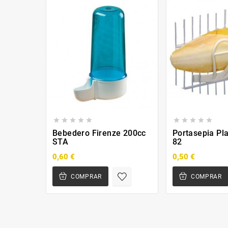










Bebedero Firenze 200cc
Portasepia Pla
STA
82
0,60 €
0,50 €
COMPRAR
COMPRAR