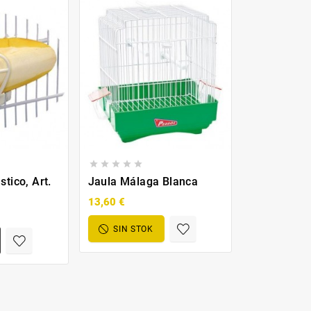





stico, Art.
Jaula Málaga Blanca
13,60 €
SIN STOK