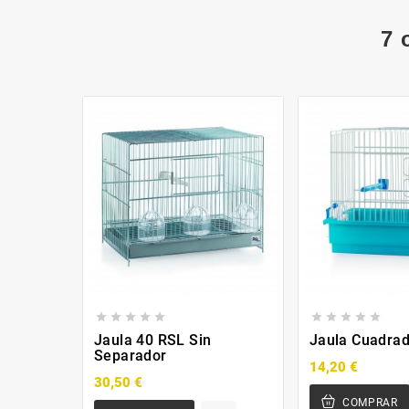
7 










Jaula 40 RSL Sin
Jaula Cuadra
Separador
14,20 €
30,50 €
COMPRAR