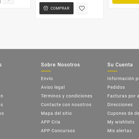
COMPRAR
s
Sobre Nosotros
Su Cuenta
Envío
Información p
Aviso legal
Pedidos
ón
Términos y condiciones
Facturas por 
os
Contacte con nosotros
Direcciones
os
Mapa del sitio
Cupones de d
APP Cría
My wishlists
APP Concursos
Mis alertas