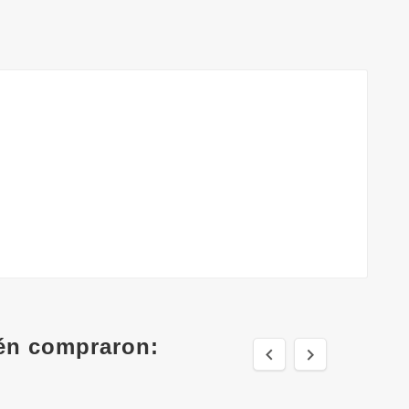
ién compraron:

