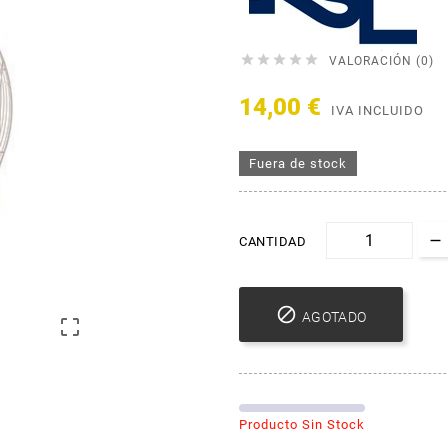





VALORACIÓN (0)
14,00 €
IVA INCLUIDO
Fuera de stock
CANTIDAD

AGOTADO

Producto Sin Stock