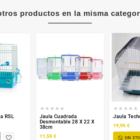
otros productos en la misma categor










da RSL
Jaula Cuadrada
Jaula Tech
Desmontable 28 X 22 X
19,95 €
38cm
11,50 €
SIN ST