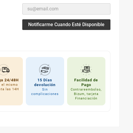
Notificarme Cuando Esté Disponible
ga 24/48H
15 Días
Facilidad de
devolución
Pago
a el mismo
sta las 14H
Sin
Contrareembolso,
complicaciones
Bizum, tarjeta
Financiación