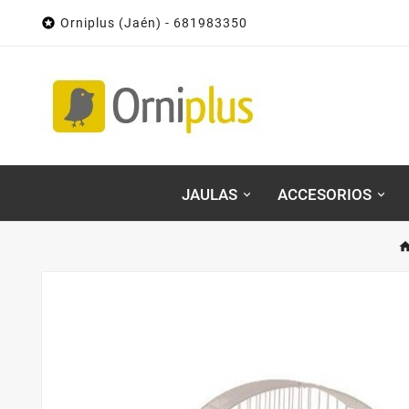

Orniplus (Jaén) - 681983350
JAULAS
ACCESORIOS