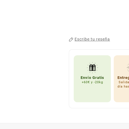
Escribe tu reseña
Envío Gratis
Entre
+60€ y -20kg
Salid
día ha