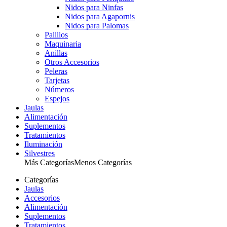
Nidos para Ninfas
Nidos para Agapornis
Nidos para Palomas
Palillos
Maquinaria
Anillas
Otros Accesorios
Peleras
Tarjetas
Números
Espejos
Jaulas
Alimentación
Suplementos
Tratamientos
Iluminación
Silvestres
Más Categorías
Menos Categorías
Categorías
Jaulas
Accesorios
Alimentación
Suplementos
Tratamientos