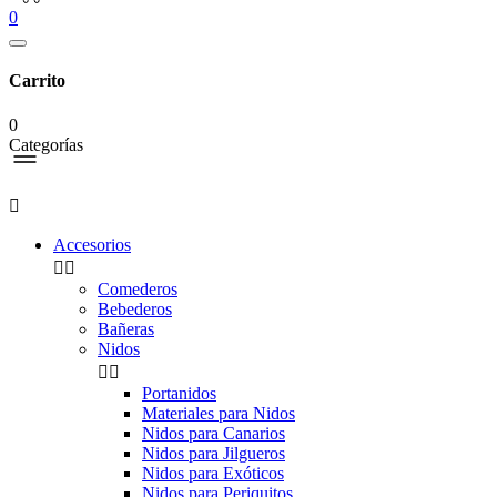
0
Carrito
0
Categorías

Accesorios


Comederos
Bebederos
Bañeras
Nidos


Portanidos
Materiales para Nidos
Nidos para Canarios
Nidos para Jilgueros
Nidos para Exóticos
Nidos para Periquitos