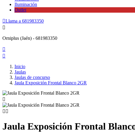
Iluminación
Outlet

Llama a
681983350

Orniplus (Jaén) - 681983350


Inicio
Jaulas
Jaulas de concurso
Jaula Exposición Frontal Blanco 2GR



Jaula Exposición Frontal Blan