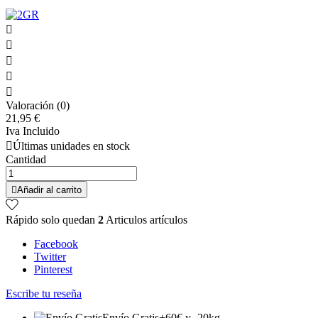





Valoración (0)
21,95 €
Iva Incluido

Últimas unidades en stock
Cantidad

Añadir al carrito
Rápido solo quedan
2
Articulos artículos
Facebook
Twitter
Pinterest
Escribe tu reseña
Envío Gratis
+60€ y -20kg