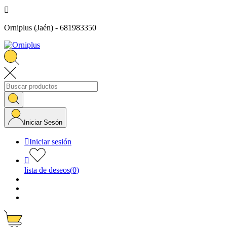

Orniplus (Jaén) - 681983350
Iniciar Sesón

Iniciar sesión

lista de deseos
(
0
)