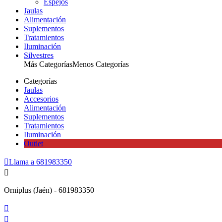
Espejos
Jaulas
Alimentación
Suplementos
Tratamientos
Iluminación
Silvestres
Más Categorías
Menos Categorías
Categorías
Jaulas
Accesorios
Alimentación
Suplementos
Tratamientos
Iluminación
Outlet

Llama a
681983350

Orniplus (Jaén) - 681983350

