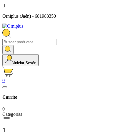

Orniplus (Jaén) - 681983350
Iniciar Sesón
0
Carrito
0
Categorías
