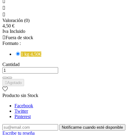



Valoración (0)
4,50 €
Iva Incluido

Fuera de stock
Formato :
1 kg 4,50€
Cantidad

Agotado
Producto sin Stock
Facebook
Twitter
Pinterest
Notificarme cuando esté disponible
Escribe tu reseña