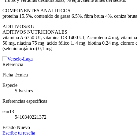
*frutas y verduras deshidratadas, % equivalente antes del secado
COMPONENTES ANALÍTICOS
proteína 15,5%, contenido de grasa 6,5%, fibra bruta 4%, ceniza brut
ADITIVOS/KG
ADITIVOS NUTRICIONALES
vitamina A 6750 UI, vitamina D3 1400 UI, ?-caroteno 4 mg, vitamin
50 mg, niacina 75 mg, ácido fólico 1. 4 mg, biotina 0,24 mg, cloru
(selenio orgánico) 0,1 mg
Referencia
Ficha técnica
Especie
Silvestres
Referencias específicas
ean13
5410340221372
Estado
Nuevo
Escribe tu reseña