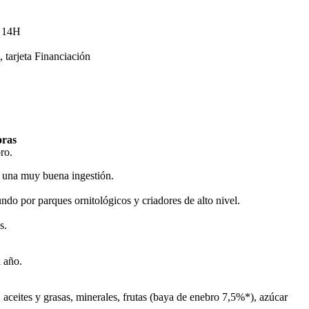
s 14H
tarjeta Financiación
oras
ro.
 y una muy buena ingestión.
do por parques ornitológicos y criadores de alto nivel.
s.
l año.
, aceites y grasas, minerales, frutas (baya de enebro 7,5%*), azúcar