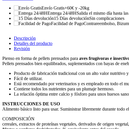
Envío Gratis
+60€ y -20kg
Entrega 24/48H
Salida el mismo día hasta la
15 Días devolución
Sin complicaciones
Facilidad de Pago
Contrareembolso, Bizum, 
Descripción
Detalles del producto
Revisión
Pienso en forma de pellets prensados para
aves frugívoras e insectív
Pellets prensados bien equilibrados, suplementados con bayas de eneb
Producto de fabricación tradicional con un alto valor nutritivo
Fácil de utilizar.
Está recomendado por veterinarios y es empleado en todo el mun
Contiene todos los nutrientes para un plumaje hermoso.
La relación óptima entre calcio y fósforo para unos huesos sano
INSTRUCCIONES DE USO
Alimento básico listo para usar. Suministrar libremente durante todo e
COMPOSICIÓN
cereales, extractos de proteínas vegetales, derivados de origen vegetal