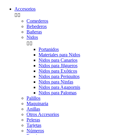
Accesorios


Comederos
Bebederos
Bañeras
Nidos


Portanidos
Materiales para Nidos
Nidos para Canarios
Nidos para Jilgueros
Nidos para Exóticos
Nidos para Periquitos
Nidos para Ninfas
Nidos para Agapornis
Nidos para Palomas
Palillos
Maquinaria
Anillas
Otros Accesorios
Peleras
Tarjetas
Números