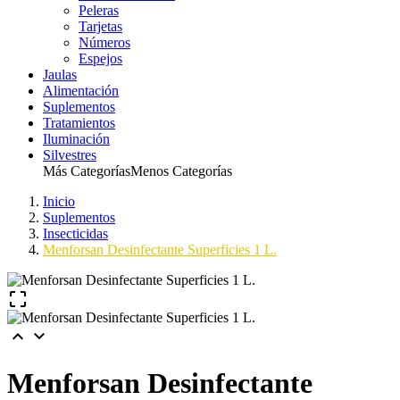
Peleras
Tarjetas
Números
Espejos
Jaulas
Alimentación
Suplementos
Tratamientos
Iluminación
Silvestres
Más Categorías
Menos Categorías
Inicio
Suplementos
Insecticidas
Menforsan Desinfectante Superficies 1 L.



Menforsan Desinfectante