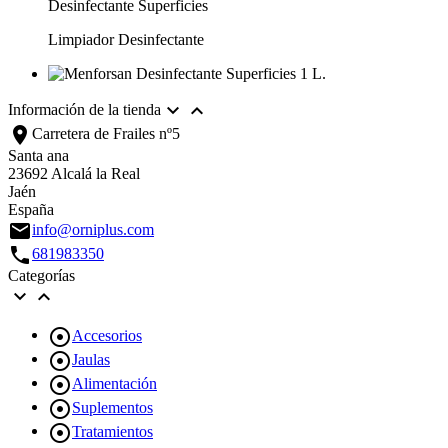
Desinfectante Superficies
Limpiador Desinfectante


Información de la tienda
location_on
Carretera de Frailes nº5
Santa ana
23692 Alcalá la Real
Jaén
España
email
info@orniplus.com
call
681983350
Categorías



Accesorios

Jaulas

Alimentación

Suplementos

Tratamientos