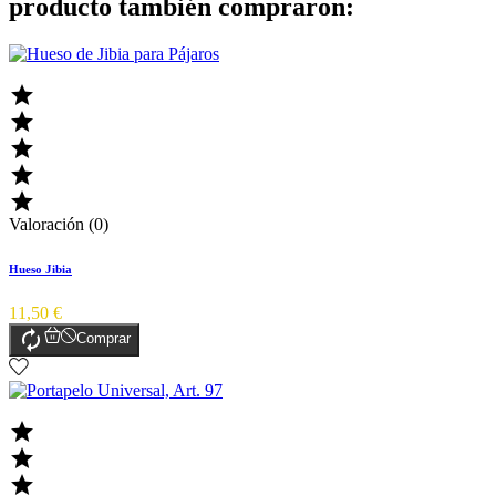
producto también compraron:





Valoración (0)
Hueso Jibia
11,50 €

Comprar


