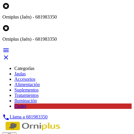

Orniplus (Jaén) - 681983350

Orniplus (Jaén) - 681983350


Categorías
Jaulas
Accesorios
Alimentación
Suplementos
Tratamientos
Iluminación
Outlet

Llama a
681983350