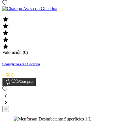





Valoración (0)
Champú Aves con Glicerina
4,50 €

Comprar


×