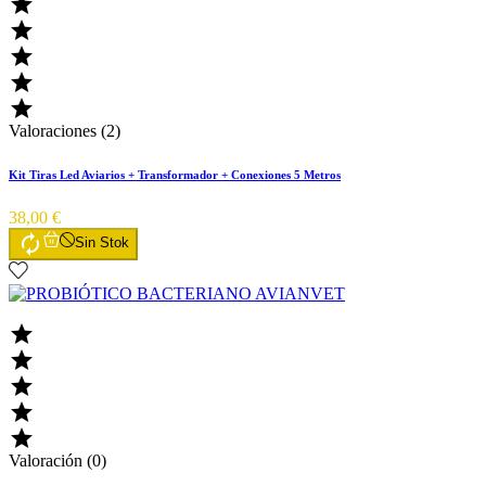





Valoraciones (2)
Kit Tiras Led Aviarios + Transformador + Conexiones 5 Metros
38,00 €

Sin Stok





Valoración (0)