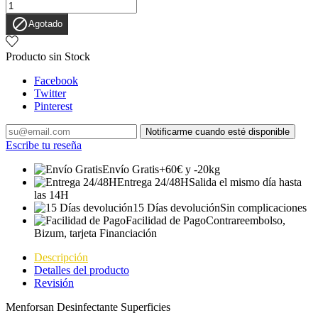

Agotado
Producto sin Stock
Facebook
Twitter
Pinterest
Notificarme cuando esté disponible
Escribe tu reseña
Envío Gratis
+60€ y -20kg
Entrega 24/48H
Salida el mismo día hasta
las 14H
15 Días devolución
Sin complicaciones
Facilidad de Pago
Contrareembolso,
Bizum, tarjeta Financiación
Descripción
Detalles del producto
Revisión
Menforsan Desinfectante Superficies