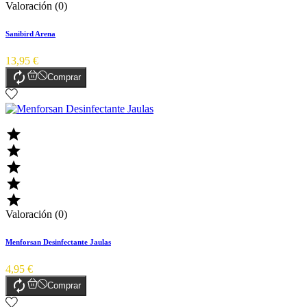
Valoración (0)
Sanibird Arena
13,95 €

Comprar





Valoración (0)
Menforsan Desinfectante Jaulas
4,95 €

Comprar