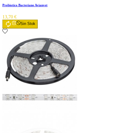
Probiotico Bacteriano Avianvet
13,70 €

Sin Stok