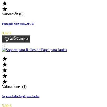


Valoración (0)
Portapelo Universal, Art. 97
0,42 €

Comprar





Valoraciones (1)
Soporte Rollo Papel para Jaulas
5,90 €