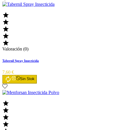





Valoración (0)
Tabernil Spray Insecticida
7,60 €

Sin Stok



