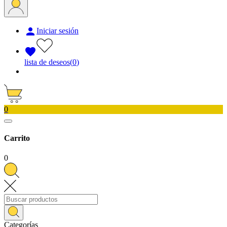

Iniciar sesión

lista de deseos
(
0
)
0
Carrito
0
Categorías