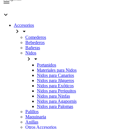

Accesorios


Comederos
Bebederos
Bañeras
Nidos


Portanidos
Materiales para Nidos
Nidos para Canarios
Nidos para Jilgueros
Nidos para Exóticos
Nidos para Periquitos
Nidos para Ninfas
Nidos para Agapornis
Nidos para Palomas
Palillos
Maquinaria
Anillas
Otros Accesorios