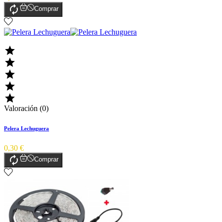

Comprar





Valoración (0)
Pelera Lechuguera
0,30 €

Comprar