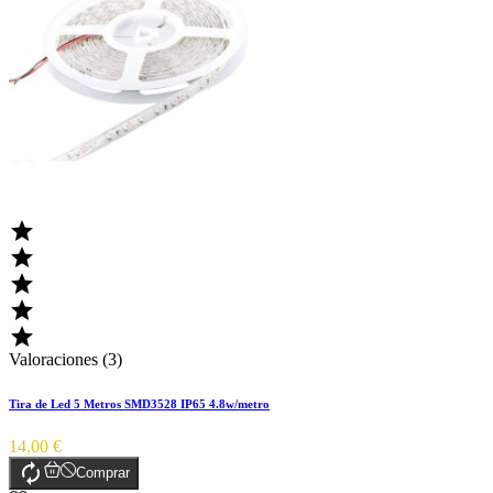





Valoraciones (3)
Tira de Led 5 Metros SMD3528 IP65 4.8w/metro
14,00 €

Comprar