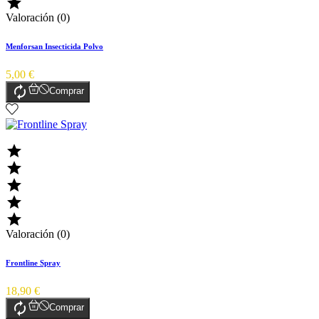

Valoración (0)
Menforsan Insecticida Polvo
5,00 €

Comprar





Valoración (0)
Frontline Spray
18,90 €

Comprar