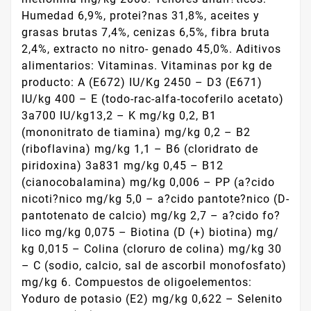
Humedad 6,9%, protei?nas 31,8%, aceites y
grasas brutas 7,4%, cenizas 6,5%, fibra bruta
2,4%, extracto no nitro- genado 45,0%. Aditivos
alimentarios: Vitaminas. Vitaminas por kg de
producto: A (E672) IU/Kg 2450 – D3 (E671)
IU/kg 400 – E (todo-rac-alfa-tocoferilo acetato)
3a700 IU/kg13,2 – K mg/kg 0,2, B1
(mononitrato de tiamina) mg/kg 0,2 – B2
(riboflavina) mg/kg 1,1 – B6 (cloridrato de
piridoxina) 3a831 mg/kg 0,45 – B12
(cianocobalamina) mg/kg 0,006 – PP (a?cido
nicoti?nico mg/kg 5,0 – a?cido pantote?nico (D-
pantotenato de calcio) mg/kg 2,7 – a?cido fo?
lico mg/kg 0,075 – Biotina (D (+) biotina) mg/
kg 0,015 – Colina (cloruro de colina) mg/kg 30
– C (sodio, calcio, sal de ascorbil monofosfato)
mg/kg 6. Compuestos de oligoelementos:
Yoduro de potasio (E2) mg/kg 0,622 – Selenito