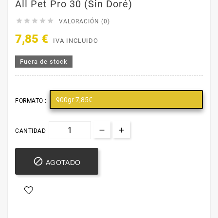
All Pet Pro 30 (Sin Doré)





VALORACIÓN (0)
7,85 €
IVA INCLUIDO
Fuera de stock
900gr 7,85€
FORMATO :
CANTIDAD

AGOTADO