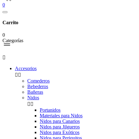
0
Carrito
0
Categorías

Accesorios


Comederos
Bebederos
Bañeras
Nidos


Portanidos
Materiales para Nidos
Nidos para Canarios
Nidos para Jilgueros
Nidos para Exóticos
Nidos para Periquitos