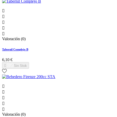





Valoración (0)
Tabernil Complejo B
6,10 €

Sin Stok





Valoración (0)