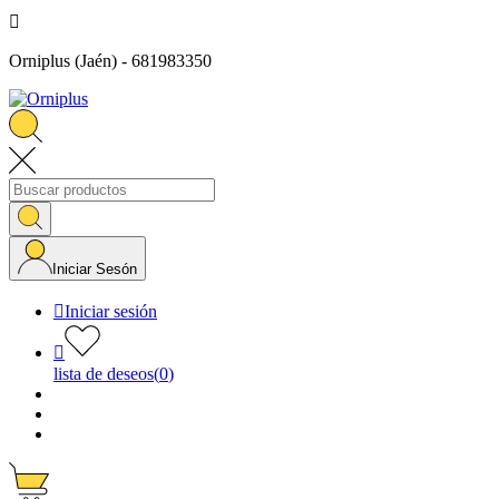

Orniplus (Jaén) - 681983350
Iniciar Sesón

Iniciar sesión

lista de deseos
(
0
)