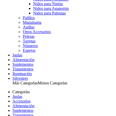
Nidos para Ninfas
Nidos para Agapornis
Nidos para Palomas
Palillos
Maquinaria
Anillas
Otros Accesorios
Peleras
Tarjetas
Números
Espejos
Jaulas
Alimentación
Suplementos
Tratamientos
Iluminación
Silvestres
Más Categorías
Menos Categorías
Categorías
Jaulas
Accesorios
Alimentación
Suplementos
Tratamientos