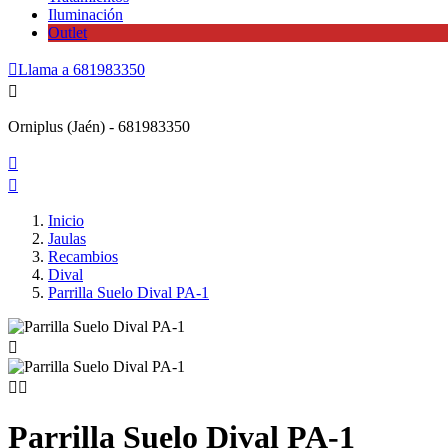
Iluminación
Outlet

Llama a
681983350

Orniplus (Jaén) - 681983350


Inicio
Jaulas
Recambios
Dival
Parrilla Suelo Dival PA-1



Parrilla Suelo Dival PA-1