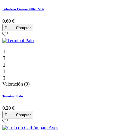
Bebedero Firenze 200cc STA
0,60 €

Comprar





Valoración (0)
Terminal Palo
0,20 €

Comprar