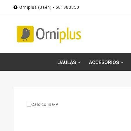

Orniplus (Jaén) - 681983350
JAULAS
ACCESORIOS