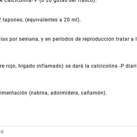
 Calcicolina- P (ó 20 gotas del frasco).
2 tapones, (equivalentes a 20 ml).
días por semana, y en períodos de reproducción tratar a
e rojo, hígado inflamado) se dará la calcicolina -P diar
alimentación (nabina, adormidera, cañamón).
ad