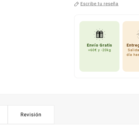
Escribe tu reseña
Envío Gratis
Entre
+60€ y -20kg
Salid
día ha
Revisión