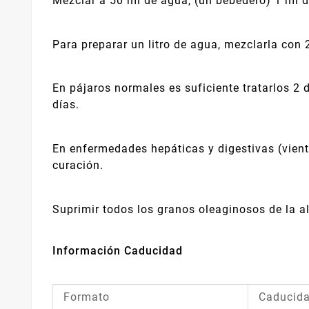
Mezclar a 50 ml de agua, (un bebedero) 1 ml de
Para preparar un litro de agua, mezclarla con 
En pájaros normales es suficiente tratarlos 2 
días.
En enfermedades hepáticas y digestivas (vientr
curación.
Suprimir todos los granos oleaginosos de la 
Información Caducidad
Formato
Caducid