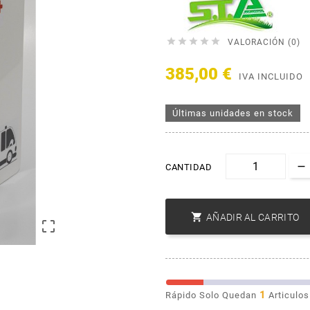





VALORACIÓN (0)
385,00 €
IVA INCLUIDO
Últimas unidades en stock
CANTIDAD

AÑADIR AL CARRITO

1
Rápido Solo Quedan
Articulos