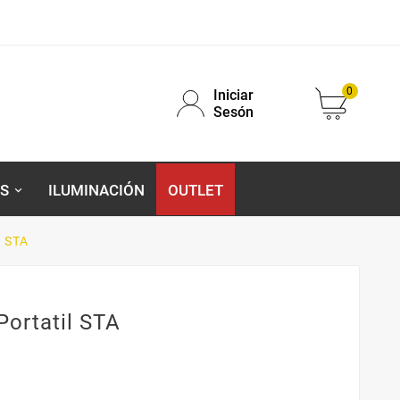
0
Iniciar
Sesón
S
ILUMINACIÓN
OUTLET
l STA
Portatil STA