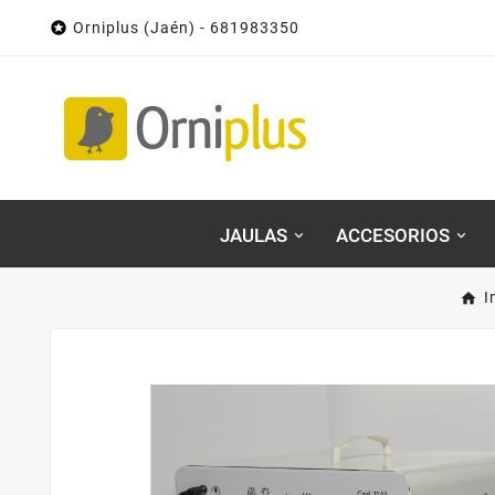

Orniplus (Jaén) - 681983350
JAULAS
ACCESORIOS
I