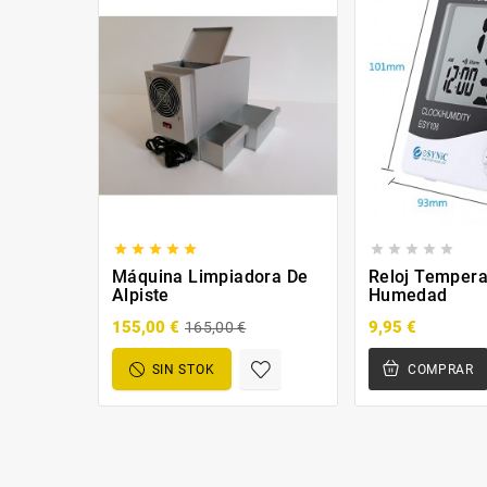










Máquina Limpiadora De
Reloj Tempera
Alpiste
Humedad
155,00 €
9,95 €
165,00 €
SIN STOK
COMPRAR