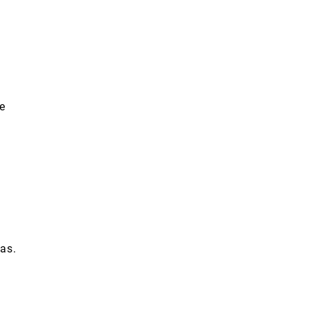
e
as.