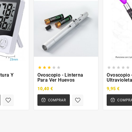










tura Y
Ovoscopio - Linterna
Ovoscopio 
Para Ver Huevos
Ultraviolet
10,40 €
9,95 €
COMPRAR
COMPR