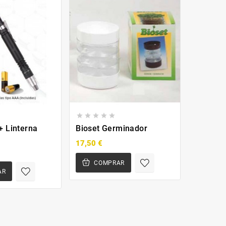








+ Linterna
Bioset Germinador
Calient
a
17,50 €
23,90 €
COMPRAR
CO
AR