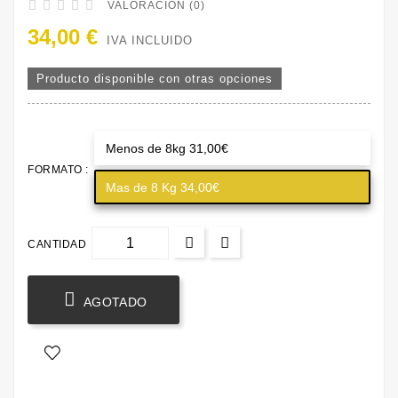





VALORACIÓN (0)
34,00 €
IVA INCLUIDO
Producto disponible con otras opciones
Menos de 8kg 31,00€
FORMATO :
Mas de 8 Kg 34,00€
CANTIDAD

AGOTADO